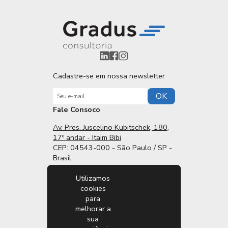
Cadastre-se em nossa newsletter
OK
Fale Consoco
Av. Pres. Juscelino Kubitschek, 180,
17º andar - Itaim Bibi
CEP: 04543-000 - São Paulo / SP -
Brasil
Utilizamos
E-mail:
cookies
contato@gradusconsultoria.com.br
para
Tel:
+55 11 3167 5865
melhorar a
sua